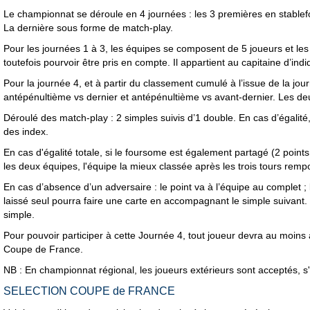
Le championnat se déroule en 4 journées : les 3 premières en stablefo
La dernière sous forme de match-play.
Pour les journées 1 à 3, les équipes se composent de 5 joueurs et les
toutefois pourvoir être pris en compte. Il appartient au capitaine d’indi
Pour la journée 4, et à partir du classement cumulé à l’issue de la jou
antépénultième vs dernier et antépénultième vs avant-dernier. Les de
Déroulé des match-play : 2 simples suivis d’1 double. En cas d’égalité,
des index.
En cas d'égalité totale, si le foursome est également partagé (2 points
les deux équipes, l'équipe la mieux classée après les trois tours remp
En cas d’absence d’un adversaire : le point va à l’équipe au complet ; l
laissé seul pourra faire une carte en accompagnant le simple suivant. 
simple.
Pour pouvoir participer à cette Journée 4, tout joueur devra au moins
Coupe de France.
NB : En championnat régional, les joueurs extérieurs sont acceptés, s'i
SELECTION COUPE de FRANCE