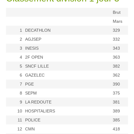
Brut
Mars
1
DECATHLON
329
2
AGJSEP
332
3
INESIS
343
4
2F OPEN
363
5
SNCF LILLE
382
6
GAZELEC
362
7
PGE
390
8
SEPM
375
9
LA REDOUTE
381
10
HOSPITALIERS
389
11
POLICE
385
12
CMN
418