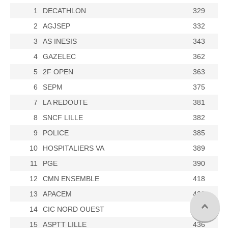
1
DECATHLON
329
2
AGJSEP
332
3
AS INESIS
343
4
GAZELEC
362
5
2F OPEN
363
6
SEPM
375
7
LA REDOUTE
381
8
SNCF LILLE
382
9
POLICE
385
10
HOSPITALIERS VA
389
11
PGE
390
12
CMN ENSEMBLE
418
13
APACEM
423
14
CIC NORD OUEST
424
15
ASPTT LILLE
436