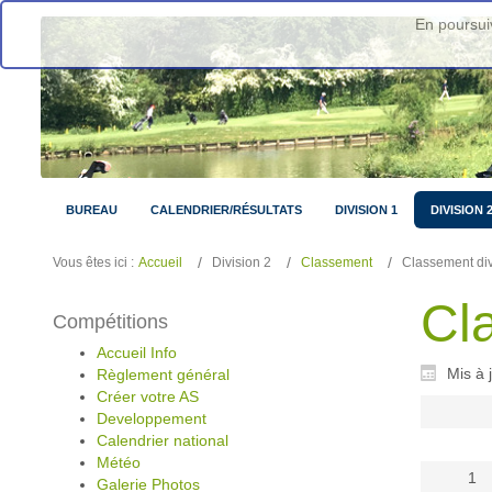
En poursuiv
BUREAU
CALENDRIER/RÉSULTATS
DIVISION 1
DIVISION 
Vous êtes ici :
Accueil
Division 2
Classement
Classement div
Cla
Compétitions
Accueil Info
Mis à 
Règlement général
Créer votre AS
Developpement
Calendrier national
Météo
1
Galerie Photos