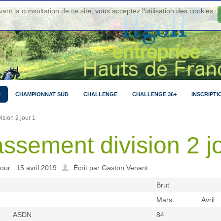
ant la consultation de ce site, vous acceptez l'utilisation des cookies.
2
CHAMPIONNAT SUD
CHALLENGE
CHALLENGE 36+
INSCRIPTI
ision 2 jour 1
ssement division 2 j
jour : 15 avril 2019
Écrit par Gaston Venant
Brut
Mars
Avril
ASDN
84