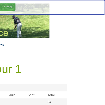
Fermer
ONS
our 1
Juin
Sept
Total
84